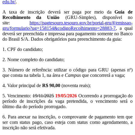
edu.br/
.
A taxa de inscrição deverá ser paga por meio da
Guia de
Recolhimento da União
(GRU-Simples), disponível no
site:
https://pagtesouro.
tesouro.gov.br/portal-gru/#/
emissao-
gru/formulario?ug=
158154&codigoRecolhimento=
28883-7
, a qual
deverá ser preenchida e impressa para pagamento somente no Banco
do Brasil S/A. Dados obrigatórios para preenchimento da guia:
1. CPF do candidato;
2. Nome completo do candidato;
3. Número de referência: utilizar o código para GRU (apenas nº)
que consta na tabela 1, na área e
Campus
que concorrerá a vaga;
4. Valor principal de
R$ 90,00
(noventa reais);
5. Vencimento:
19/11/2025
19/05/2026
Ocorrendo a prorrogação do
período de inscrições da vaga pretendida, o vencimento será o
último dia do período prorrogado.
6. Para anexar na inscrição, o comprovante de pagamento tem que
ser com status pago, caso esteja com status como agendamento, a
inscrição não será efetivada.