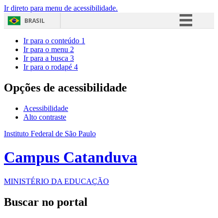
Ir direto para menu de acessibilidade.
BRASIL
Simplifique!
Ir para o conteúdo
1
Ir para o menu
2
Comunica BR
Ir para a busca
3
Ir para o rodapé
4
Participe
Acesso à informação
Opções de acessibilidade
Legislação
Acessibilidade
Canais
Alto contraste
Instituto Federal de São Paulo
Campus Catanduva
MINISTÉRIO DA EDUCAÇÃO
Buscar no portal