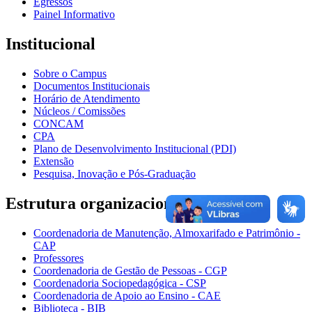
Egressos
Painel Informativo
Institucional
Sobre o Campus
Documentos Institucionais
Horário de Atendimento
Núcleos / Comissões
CONCAM
CPA
Plano de Desenvolvimento Institucional (PDI)
Extensão
Pesquisa, Inovação e Pós-Graduação
Estrutura organizacional
Coordenadoria de Manutenção, Almoxarifado e Patrimônio -
CAP
Professores
Coordenadoria de Gestão de Pessoas - CGP
Coordenadoria Sociopedagógica - CSP
Coordenadoria de Apoio ao Ensino - CAE
Biblioteca - BIB