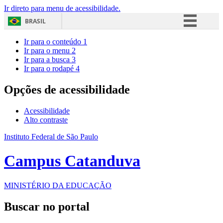
Ir direto para menu de acessibilidade.
BRASIL
Simplifique!
Ir para o conteúdo
1
Ir para o menu
2
Comunica BR
Ir para a busca
3
Ir para o rodapé
4
Participe
Acesso à informação
Opções de acessibilidade
Legislação
Acessibilidade
Canais
Alto contraste
Instituto Federal de São Paulo
Campus Catanduva
MINISTÉRIO DA EDUCAÇÃO
Buscar no portal