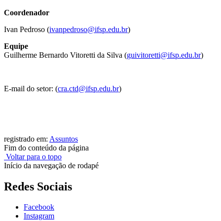
Coordenador
Ivan Pedroso (
ivanpedroso@ifsp.edu.br
)
Equipe
Guilherme Bernardo Vitoretti da Silva (
guivitoretti@ifsp.edu.br
)
E-mail do setor: (
cra.ctd@ifsp.edu.br
)
registrado em:
Assuntos
Fim do conteúdo da página
Voltar para o topo
Início da navegação de rodapé
Redes Sociais
Facebook
Instagram