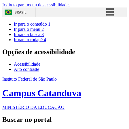
Ir direto para menu de acessibilidade.
BRASIL
Simplifique!
Ir para o conteúdo
1
Ir para o menu
2
Comunica BR
Ir para a busca
3
Ir para o rodapé
4
Participe
Acesso à informação
Opções de acessibilidade
Legislação
Acessibilidade
Canais
Alto contraste
Instituto Federal de São Paulo
Campus Catanduva
MINISTÉRIO DA EDUCAÇÃO
Buscar no portal