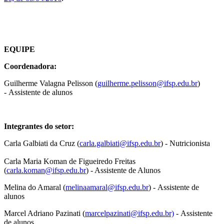
EQUIPE
Coordenadora:
Guilherme Valagna Pelisson (
guilherme.pelisson@ifsp.edu.br
)
- Assistente de alunos
Integrantes do setor:
Carla Galbiati da Cruz (
carla.galbiati@ifsp.edu.br
) - Nutricionista
Carla Maria Koman de Figueiredo Freitas
(
carla.koman@ifsp.edu.br
) - Assistente de Alunos
Melina do Amaral (
melinaamaral@ifsp.edu.br
) - Assistente de
alunos
Marcel Adriano Pazinati (
marcelpazinati@ifsp.edu.br)
- Assistente
de alunos