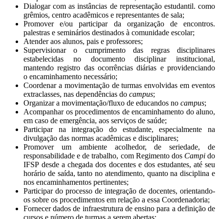
Dialogar com as instâncias de representação estudantil. como
grêmios, centro acadêmicos e representantes de sala;
Promover e/ou participar da organização de encontros.
palestras e seminários destinados à comunidade escolar;
Atender aos alunos, pais e professores;
Supervisionar o cumprimento das regras disciplinares
estabelecidas no documento disciplinar institucional,
mantendo registro das ocorrências diárias e providenciando
o encaminhamento necessário;
Coordenar a movimentação de turmas envolvidas em eventos
extraclasses, nas dependências do
campus
;
Organizar a movimentação/fluxo de educandos no
campus
;
Acompanhar os procedimentos de encaminhamento do aluno,
em caso de emergência, aos serviços de saúde;
Participar na integração do estudante, especialmente na
divulgação das normas acadêmicas e disciplinares;
Promover um ambiente acolhedor, de seriedade, de
responsabilidade e de trabalho, com Regimento dos
Campi
do
IFSP desde a chegada dos docentes e dos estudantes, até seu
horário de saída, tanto no atendimento, quanto na disciplina e
nos encaminhamentos pertinentes;
Participar do processo de integração de docentes, orientando-
os sobre os procedimentos em relação a essa Coordenadoria;
Fornecer dados de infraestrutura de ensino para a definição de
cursos e número de turmas a serem abertas;