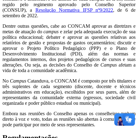
regido pelo regimento aprovado pelo Conselho Superior
(CONSUP), a
Resolução Normativa IFSP nº9/2022
, de 6 de
setembro de 2022.
Dentre outras questões, cabe ao CONCAM aprovar as diretrizes e
metas de atuação do
campus
e zelar pela adequada execução de sua
política educacional; debater e aprovar as questões relativas aos
relatórios de gestão e propostas de gastos orçamentários; discutir e
aprovar o Projeto Político Pedagógico (PPP) e o Plano de
Desenvolvimento Institucional (PDI), além das normas e
regulamentos internos, dos projetos pedagógicos de cursos e suas
alterações. Ou seja, as decisões do Conselho de
Campus
afetam a
vida de toda a comunidade acadêmica.
No
Campus
Catanduva, o CONCAM é composto por três titulares e
três suplentes de cada segmento (discente, docente e técnicos
administrativos em educação), escolhidos por seus pares, além de
representantes da comunidade externa (egressos, sociedade civil
organizada e poder público estadual ou municipal).
Embora nas reuniões do Conselho apenas os conselheiros tenham
direto à voz e voto, todas as reuniões são abertas à comunidade que
pode participar por meio de seus representantes.
Regulamentações