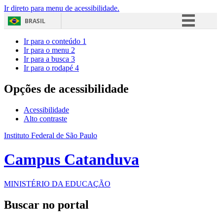
Ir direto para menu de acessibilidade.
BRASIL
Simplifique!
Ir para o conteúdo
1
Ir para o menu
2
Comunica BR
Ir para a busca
3
Ir para o rodapé
4
Participe
Acesso à informação
Opções de acessibilidade
Legislação
Acessibilidade
Canais
Alto contraste
Instituto Federal de São Paulo
Campus Catanduva
MINISTÉRIO DA EDUCAÇÃO
Buscar no portal