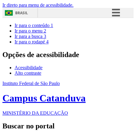
Ir direto para menu de acessibilidade.
BRASIL
Simplifique!
Ir para o conteúdo
1
Ir para o menu
2
Comunica BR
Ir para a busca
3
Ir para o rodapé
4
Participe
Acesso à informação
Opções de acessibilidade
Legislação
Acessibilidade
Canais
Alto contraste
Instituto Federal de São Paulo
Campus Catanduva
MINISTÉRIO DA EDUCAÇÃO
Buscar no portal