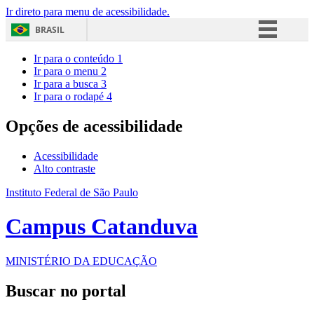
Ir direto para menu de acessibilidade.
BRASIL
Simplifique!
Ir para o conteúdo
1
Ir para o menu
2
Comunica BR
Ir para a busca
3
Ir para o rodapé
4
Participe
Acesso à informação
Opções de acessibilidade
Legislação
Acessibilidade
Canais
Alto contraste
Instituto Federal de São Paulo
Campus Catanduva
MINISTÉRIO DA EDUCAÇÃO
Buscar no portal