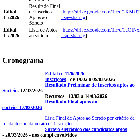
Resultado Final
Edital
de Inscritos
[
https://drive.google.com/file/d/1KMU
11/2026
Aptos ao
usp=sharing
]
Sorteio
Edital
Lista de Aptos
[
https://drive.google.com/file/d/1
11/2026
ao sorteio
usp=sharing
]
Cronograma
Edital nº 11/0/2026
Inscrições
- de 19/02 a 09/03/2026
Resultado Preliminar de Inscritos aptos ao
Sorteio
- 12/03/2026
Recursos - 13/03 a 14/03/2026
Resultado Final aptos ao
sorteio- 17/03/2026
Lista Final de Aptos ao Sorteio por critério de
renda declarada no ato da inscrição
Sorteio eletrônico dos candidatos aptos
- 20/03/2026 - nos campi envolvidos