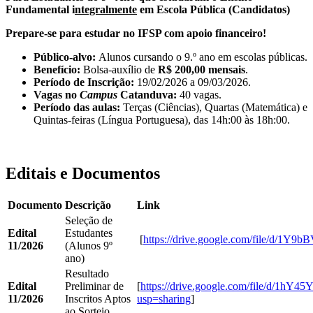
Fundamental i
ntegralmente
em Escola Pública (Candidatos)
Prepare-se para estudar no IFSP com apoio financeiro!
Público-alvo:
Alunos cursando o 9.º ano em escolas públicas.
Benefício:
Bolsa-auxílio de
R$ 200,00 mensais
.
Período de Inscrição:
19/02/2026 a 09/03/2026.
Vagas no
Campus
Catanduva:
40 vagas.
Período das aulas:
Terças (Ciências), Quartas (Matemática) e
Quintas-feiras (Língua Portuguesa), das 14h:00 às 18h:00.
Editais e Documentos
Documento
Descrição
Link
Seleção de
Edital
Estudantes
[
https://drive.google.com/file/d/
11/2026
(Alunos 9º
ano)
Resultado
Edital
Preliminar de
[
https://drive.google.com/file/d/1
11/2026
Inscritos Aptos
usp=sharing
]
ao Sorteio