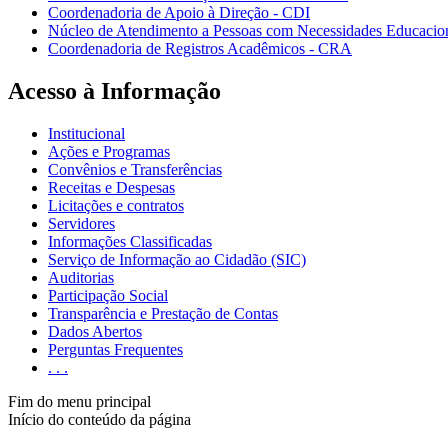
Coordenadoria de Apoio à Direção - CDI
Núcleo de Atendimento a Pessoas com Necessidades Educacio
Coordenadoria de Registros Acadêmicos - CRA
Acesso à Informação
Institucional
Ações e Programas
Convênios e Transferências
Receitas e Despesas
Licitações e contratos
Servidores
Informações Classificadas
Serviço de Informação ao Cidadão (SIC)
Auditorias
Participação Social
Transparência e Prestação de Contas
Dados Abertos
Perguntas Frequentes
. . .
Fim do menu principal
Início do conteúdo da página