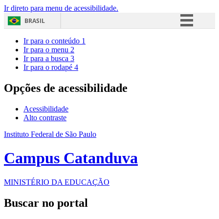
Ir direto para menu de acessibilidade.
BRASIL
Simplifique!
Ir para o conteúdo
1
Ir para o menu
2
Comunica BR
Ir para a busca
3
Ir para o rodapé
4
Participe
Acesso à informação
Opções de acessibilidade
Legislação
Acessibilidade
Canais
Alto contraste
Instituto Federal de São Paulo
Campus Catanduva
MINISTÉRIO DA EDUCAÇÃO
Buscar no portal