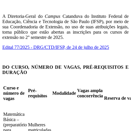
A Diretoria-Geral do
Campus
Catanduva do Instituto Federal de
Educação, Ciência e Tecnologia de São Paulo (IFSP), por meio de
sua Coordenadoria de Extensão, no uso de suas atribuições legais,
torna público que estão abertas as inscrições para os cursos de
extensão no 2° semestre de 2025.
Edital 77/2025 - DRG/CTD/IFSP, de 24 de julho de 2025
DO CURSO, NÚMERO DE VAGAS, PRÉ-REQUISITOS E
DURAÇÃO
Curso e
Pré-
Vagas ampla
número de
Modalidade
requisitos
concorrência
Reserva de v
vagas
Matemática
Básica –
(preparatório
Mulheres
para
matriculadas