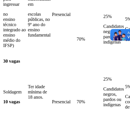
ingressar
em
no
escolas
Presencial
25%
5
ensino
públicas, no
técnico
9º ano do
Candidatos
Ca
integrado ao
ensino
negros,
c
ensino
fundamental
pardos ou
70%
de
médio do
indígenas
IFSP)
30 vagas
25%
Ter idade
5
Candidatos
Soldagem
mínima de
negros,
Ca
18 anos.
pardos ou
10 vagas
Presencial
70%
c
indígenas
de